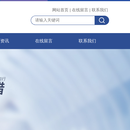
网站首页
|
在线留言
|
联系我们
闻资讯
在线留言
联系我们