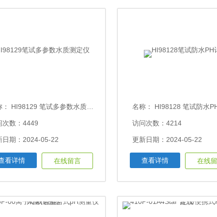
称：
HI98129 笔试多参数水质测定仪
名称：
HI98128 笔试防水P
次数：4449
访问次数：4214
日期：2024-05-22
更新日期：2024-05-22
查看详情
查看详情
在线留言
在线