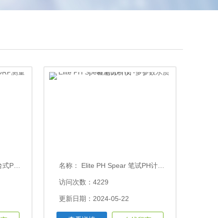
RP测量仪
名称：
Elite PH Spear 笔试PH计-多参数水质检测分析仪
访问次数：4229
更新日期：2024-05-22