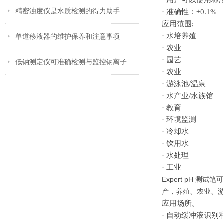
·
用户可以使用标
精密浊度仪是水质检测的得力助手
·
准确性：
±0.1%
应用范围
;
·
水培养殖
单道移液器的维护保养和注意事项
·
农业
·
园艺
低钠测定仪可准确检测与监控钠离子含量
·
农业
·
游泳池
/温泉
·
水产业
/水族馆
·
教育
·
环境监测
·
冷却水
·
饮用水
·
水处理
·
工业
Expert pH
产，养殖、农业、
应用场所
。
·
自动缓冲液识别