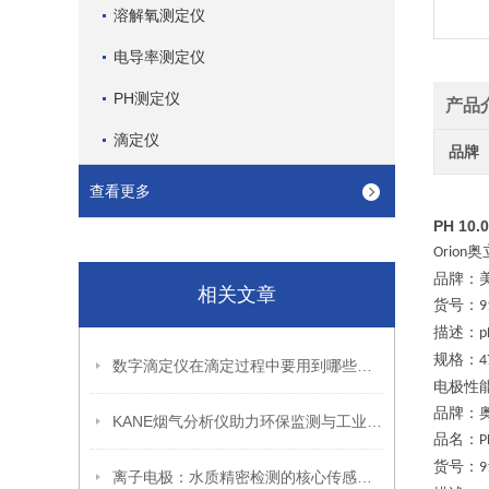
溶解氧测定仪
电导率测定仪
PH测定仪
产品
滴定仪
品牌
查看更多
PH 10
奥
Orion
品牌：
相关文章
货号：
9
描述：
p
规格：
4
数字滴定仪在滴定过程中要用到哪些试剂？
电极性
品牌：
KANE烟气分析仪助力环保监测与工业生产
品名：
P
货号：
9
离子电极：水质精密检测的核心传感元器件