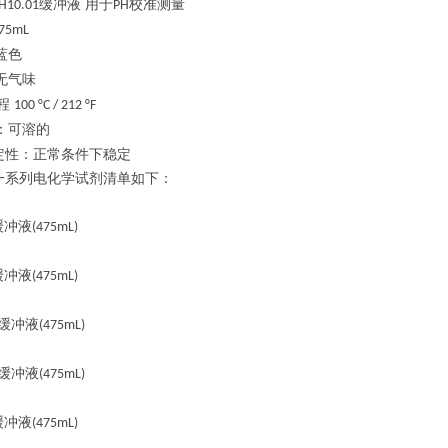
缓冲液 用于
校准测量
H10.01
PH
75mL
蓝色
无气味
程
100 °C / 212 °F
：可溶的
定性：正常条件下稳定
一系列电化学试剂清单如下：
缓冲液
(475mL)
缓冲液
(475mL)
缓冲液
(475mL)
缓冲液
(475mL)
缓冲液
(475mL)