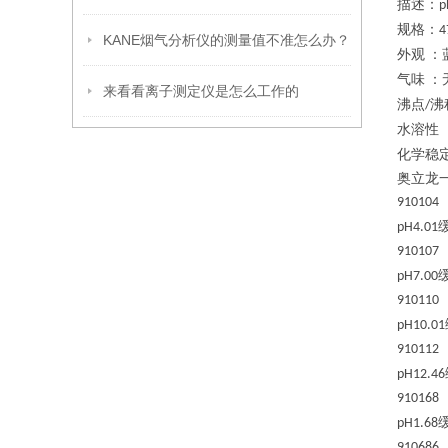
描述：
p
规格：
4
KANE烟气分析仪的测量值不准怎么办？
外观
：
气味
：
来看看离子测定仪是怎么工作的
沸点
沸
/
水溶性
化学稳
奥立龙
910104
pH4.01
910107
pH7.00
910110
pH10.01
910112
pH12.46
910168
pH1.68
910686