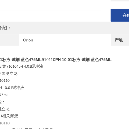
在
介绍：
Orion
产地
.01标液 试剂 蓝色475ML
910110
PH 10.01标液 试剂 蓝色475ML
立龙
缓冲液
910104pH 4.01
美国奥立龙
10110
缓冲液
H 10.01
75mL
能：
奥立龙
相关溶液
H
10110