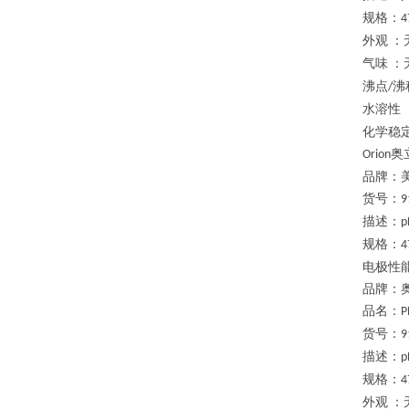
规格：
4
外观
：
气味
：
沸点
沸
/
水溶性
化学稳
奥
Orion
品牌：
货号：
9
描述：
p
规格：
4
电极性
品牌：
品名：
P
货号：
9
描述：
p
规格：
4
外观
：