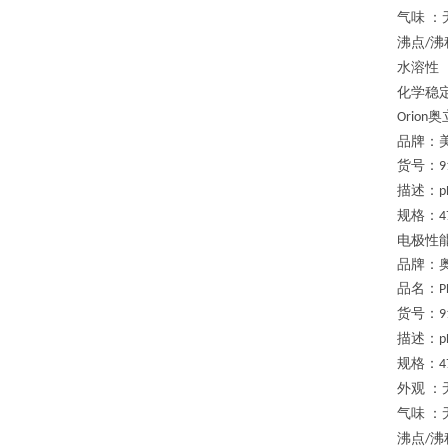
气味
：
沸点
沸
/
水溶性
化学稳
奥
Orion
品牌：
货号：
9
描述：
p
规格：
4
电极性
品牌：
品名：
P
货号：
9
描述：
p
规格：
4
外观
：
气味
：
沸点
沸
/