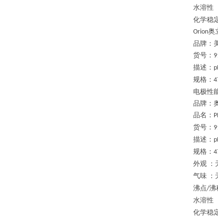
水溶性
化学稳
奥
Orion
品牌：
货号：
9
描述：
p
规格：
4
电极性
品牌：
品名：
P
货号：
9
描述：
p
规格：
4
外观
：
气味
：
沸点
沸
/
水溶性
化学稳