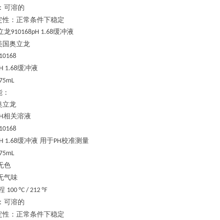
：可溶的
定性：正常条件下稳定
立龙
缓冲液
910168pH 1.68
美国奥立龙
10168
缓冲液
H 1.68
75mL
能：
奥立龙
相关溶液
H
10168
缓冲液 用于
校准测量
H 1.68
PH
75mL
无色
无气味
程
100 °C / 212 °F
：可溶的
定性：正常条件下稳定