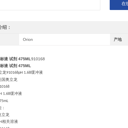
在
介绍：
Orion
产地
68标液 试剂 475ML
910168
68标液 试剂 475ML
立龙
缓冲液
910168pH 1.68
美国奥立龙
10168
缓冲液
H 1.68
75mL
能：
奥立龙
相关溶液
H