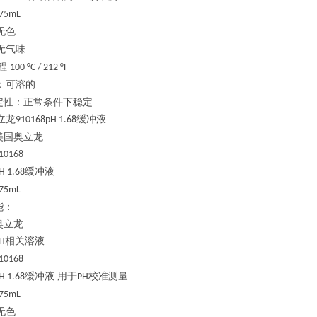
75mL
无色
无气味
程
100 °C / 212 °F
：可溶的
定性：正常条件下稳定
立龙
缓冲液
910168pH 1.68
美国奥立龙
10168
缓冲液
H 1.68
75mL
能：
奥立龙
相关溶液
H
10168
缓冲液 用于
校准测量
H 1.68
PH
75mL
无色