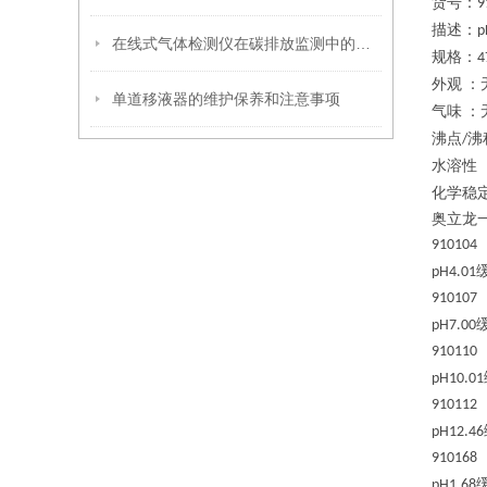
货号：
9
描述：
p
在线式气体检测仪在碳排放监测中的关键作用
规格：
4
外观
：
单道移液器的维护保养和注意事项
气味
：
沸点
沸
/
水溶性
化学稳
奥立龙
910104
pH4.01
910107
pH7.00
910110
pH10.01
910112
pH12.46
910168
pH1.68