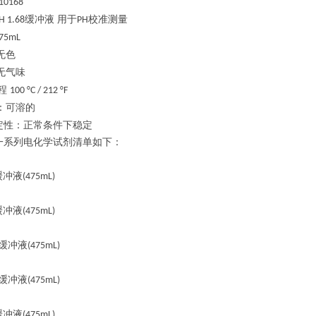
10168
缓冲液 用于
校准测量
H 1.68
PH
75mL
无色
无气味
程
100 °C / 212 °F
：可溶的
定性：正常条件下稳定
一系列电化学试剂清单如下：
缓冲液
(475mL)
缓冲液
(475mL)
缓冲液
(475mL)
缓冲液
(475mL)
缓冲液
(475mL)