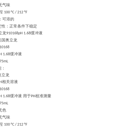
无气味
程
100 °C / 212 °F
：可溶的
定性：正常条件下稳定
立龙
缓冲液
910168pH 1.68
美国奥立龙
10168
缓冲液
H 1.68
75mL
能：
奥立龙
相关溶液
H
10168
缓冲液 用于
校准测量
H 1.68
PH
75mL
无色
无气味
程
100 °C / 212 °F