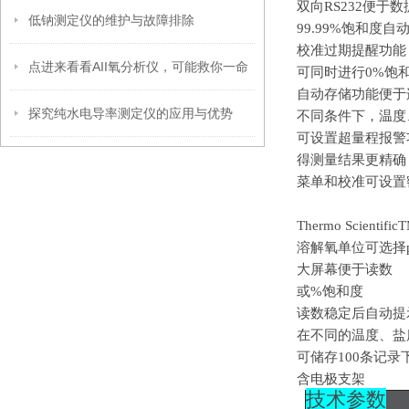
双向
RS232便于
低钠测定仪的维护与故障排除
99.99%饱和度
校准过期提醒功能
点进来看看AII氧分析仪，可能救你一命
可同时进行
0%饱
自动存储功能便于
探究纯水电导率测定仪的应用与优势
不同条件下，温度
可设置超量程报警
得测量结果更精确
菜单和校准可设置
Thermo Scientific
溶解氧单位可选择
大屏幕便于读数
或
%饱和度
读数稳定后自动提
在不同的温度、盐
可储存
100条记
含电极支架
技
术参数