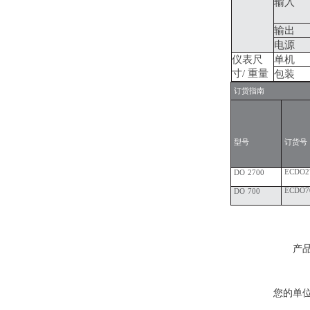
输入
输出
电源
仪表尺
单机
寸/ 重量
包装
订货指南
型号
订货号
ECDO2
DO
2700
ECDO7
DO
700
产
您的单