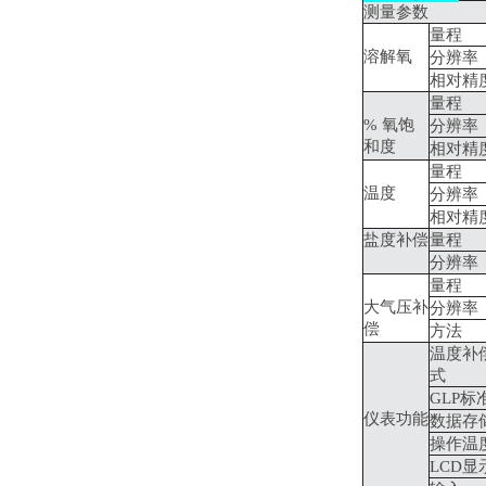
测量参数
量程
溶解氧
分辨率
相对精
量程
% 氧饱
分辨率
和度
相对精
量程
温度
分辨率
相对精
盐度补偿
量程
分辨率
量程
大气压补
分辨率
偿
方法
温度补
式
GLP标
仪表功能
数据存
操作温
LCD显