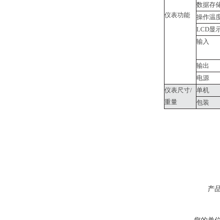
数据存
仪表功能
操作温
LCD显
输入
输出
电源
仪表尺寸/
单机
重量
包装
产