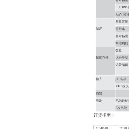
相对精度
EH ORP
RmV 校
测量范围
温度
分辨率
相对精度
校准功能
数量
数据存储
记录类型
记录编辑
输入
pH 电极
ATC 探头
输出
电源
电源适配
AA 电池
订货指南：