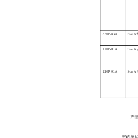
320P-83A
Star
110P-01A
Star
120P-01A
Star
产
您的单