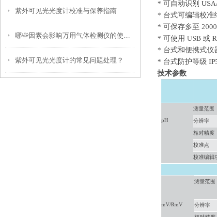
*
可自动识别
USA
紫外可见光光度计校准与保养指南
*
台式可编辑校准
*
可保存多至
200
哪些因素会影响万用气体检测仪的使用寿命？
*
可使用
USB 或
*
台式和便携式仪
紫外可见光光度计的常见问题处理？
*
台式防护等级
I
技术参数
测量范围
pH
分辨率
相对精度
校准点
校准编辑
测量范围
mV/RmV
分辨率