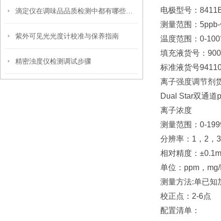
电极型号：
841
滴定仪在调味品品质检测中都有哪些应用？
测量范围：
5ppb
紫外可见光光度计校准与保养指南
温度范围：
0-10
填充液货号：
900
精密浊度仪检测调试步骤
标准液货号
941
离子强度调节剂
Dual Star
离子浓度
测量范围：
0-199
分辨率：
1，2，
相对精度：
±0.
单位：
ppm，m
测量方法
:单已知
校正点：
2-6点
配置清单：