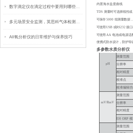
内置海水盐度曲线
数字滴定仪在滴定过程中要用到哪些试剂？
TDS
测量时可选择线性或
可保存
5000
组测量数据
多元场景安全监测，英思科气体检测仪助力现场风险管控
可使用
USB
或
RS232
接口
可使用
AA
电池或电源适
AII氧分析仪的日常维护与保养技巧
便携式防水设计，防护等
多参数水质分析仪
测量范围
pH
分辨率
相对精度
校准点
校准编辑功
测量范围
mV/RmV
分辨率
相对精度
EH
ORP
模
测量范围