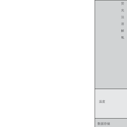
荧
光
法
溶
解
氧
温度
数据存储