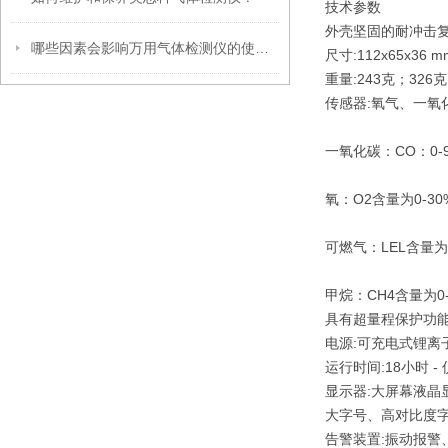
技术参数
外壳
坚固的耐冲击复
哪些因素会影响万用气体检测仪的使用寿命？
尺寸:
112x65x36 m
重量:
243克；326
传感器:
氧气、一氧
一氧化碳：
CO：
0-
氧：
O2
含量为0-30
可燃气：
LEL
含量为0
甲烷：
CH4
含量为0-
具有超量程保护功
电源:
可充电式锂离
运行时间:
18小时 
显示器:
大屏幕液晶
大字号、高对比度
告警装置:
振动报警